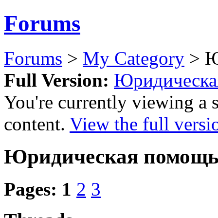
Forums
Forums
>
My Category
> Ю
Full Version:
Юридическа
You're currently viewing a 
content.
View the full versi
Юридическая помощ
Pages:
1
2
3