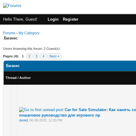
Hello There, Guest!
Login
Register
Forums
›
My Category
Бизнес
Users browsing this forum: 2 Guest(s)
Pages (4):
1
2
3
4
Next »
Бизнес
Thread
/
Author
Car for Sale Simulator: Как нанять 
пошаговое руководство для игрового пр
denkil
,
06-08-2025, 12:20 PM