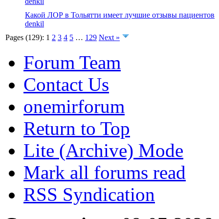
denkil
Какой ЛОР в Тольятти имеет лучшие отзывы пациентов
denkil
Pages (129):
1
2
3
4
5
…
129
Next »
Forum Team
Contact Us
onemirforum
Return to Top
Lite (Archive) Mode
Mark all forums read
RSS Syndication