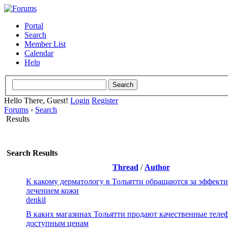
Portal
Search
Member List
Calendar
Help
Hello There, Guest!
Login
Register
Forums
›
Search
Results
Search Results
Thread
/
Author
К какому дерматологу в Тольятти обращаются за эффект
лечением кожи
denkil
В каких магазинах Тольятти продают качественные теле
доступным ценам