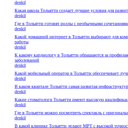
denkil
Какая школа Тольятти создает лучшие условия для развит
denkil
Где в Тольятти готовят роллы с необычными сочетаниям
denkil
Какой домашний интернет в Тольятти выбирают для ко
работы
denkil
К какому кардиологу в Тольятти обращаются за профила
заболеваний
denkil
Какой мобильный оператор в Тольятти обеспечивает лу
denkil
В каком квартале Тольятти самая развитая инфраструктур
denkil
Какие стоматологи Тольятти имеют высокую квалифика
denkil
Где в Тольятти можно посмотреть спектакль с оригинал
denkil
В какой клинике Тольятти делают МРТ с высокой точно