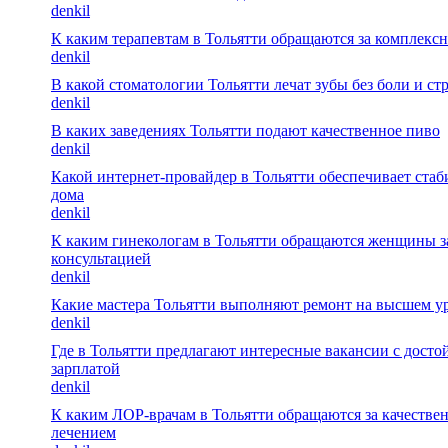
denkil
К каким терапевтам в Тольятти обращаются за комплекс
denkil
В какой стоматологии Тольятти лечат зубы без боли и ст
denkil
В каких заведениях Тольятти подают качественное пиво
denkil
Какой интернет‑провайдер в Тольятти обеспечивает стаб
дома
denkil
К каким гинекологам в Тольятти обращаются женщины з
консультацией
denkil
Какие мастера Тольятти выполняют ремонт на высшем у
denkil
Где в Тольятти предлагают интересные вакансии с досто
зарплатой
denkil
К каким ЛОР-врачам в Тольятти обращаются за качеств
лечением