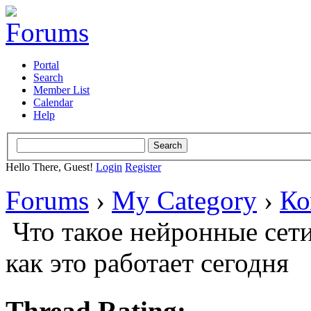
Portal
Search
Member List
Calendar
Help
Hello There, Guest!
Login
Register
Forums
›
My Category
›
Ко
Что такое нейронные сет
как это работает сегодня
Thread Rating: