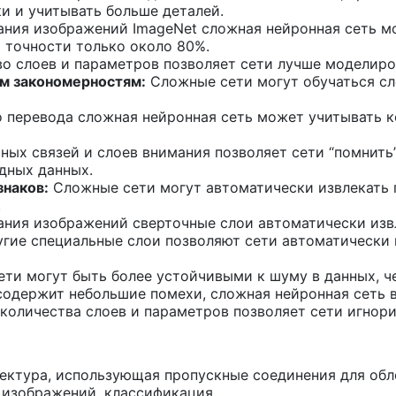
и и учитывать больше деталей.
ания изображений ImageNet сложная нейронная сеть м
 точности только около 80%.
о слоев и параметров позволяет сети лучше моделиро
м закономерностям:
Сложные сети могут обучаться сл
 перевода сложная нейронная сеть может учитывать к
ных связей и слоев внимания позволяет сети “помнить
дных данных.
знаков:
Сложные сети могут автоматически извлекать п
.
ания изображений сверточные слои автоматически извле
угие специальные слои позволяют сети автоматически
ти могут быть более устойчивыми к шуму в данных, ч
одержит небольшие помехи, сложная нейронная сеть в
количества слоев и параметров позволяет сети игнори
ктура, использующая пропускные соединения для обле
 изображений, классификация.