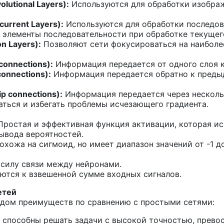
lutional Layers):
Используются для обработки изображ
urrent Layers):
Используются для обработки последова
элементы последовательности при обработке текущег
n Layers):
Позволяют сети фокусироваться на наиболе
connections):
Информация передается от одного слоя 
onnections):
Информация передается обратно к предыд
p connections):
Информация передается через несколь
аться и избегать проблемы исчезающего градиента.
ростая и эффективная функция активации, которая ис
ывода вероятностей.
хожа на сигмоид, но имеет диапазон значений от -1 до
силу связи между нейронами.
ются к взвешенной сумме входных сигналов.
етей
дом преимуществ по сравнению с простыми сетями:
способны решать задачи с высокой точностью, превосх