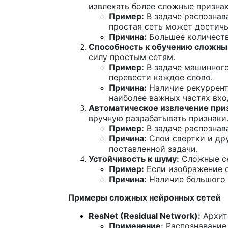
извлекать более сложные признак
Пример:
В задаче распознав
простая сеть может достичь
Причина:
Большее количеств
Способность к обучению сложны
силу простым сетям.
Пример:
В задаче машинного
перевести каждое слово.
Причина:
Наличие рекуррент
наиболее важных частях вхо
Автоматическое извлечение при
вручную разрабатывать признаки
Пример:
В задаче распознав
Причина:
Слои свертки и др
поставленной задачи.
Устойчивость к шуму:
Сложные се
Пример:
Если изображение с
Причина:
Наличие большого 
Примеры сложных нейронных сетей
ResNet (Residual Network):
Архите
Применение:
Распознавание