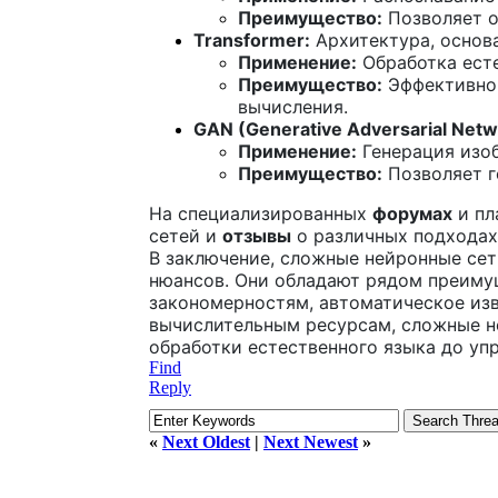
Преимущество:
Позволяет о
Transformer:
Архитектура, основ
Применение:
Обработка есте
Преимущество:
Эффективно 
вычисления.
GAN (Generative Adversarial Netw
Применение:
Генерация изоб
Преимущество:
Позволяет г
На специализированных
форумах
и пл
сетей и
отзывы
о различных подходах
В заключение, сложные нейронные се
нюансов. Они обладают рядом преимущ
закономерностям, автоматическое изв
вычислительным ресурсам, сложные не
обработки естественного языка до уп
Find
Reply
«
Next Oldest
|
Next Newest
»