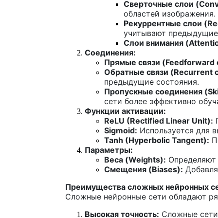
Сверточные слои (Convo
областей изображения.
Рекуррентные слои (Rec
учитывают предыдущие 
Слои внимания (Attentio
Соединения:
Прямые связи (Feedforward 
Обратные связи (Recurrent c
предыдущие состояния.
Пропускные соединения (Ski
сети более эффективно обуч
Функции активации:
ReLU (Rectified Linear Unit):
П
Sigmoid:
Используется для в
Tanh (Hyperbolic Tangent):
По
Параметры:
Веса (Weights):
Определяют 
Смещения (Biases):
Добавля
Преимущества сложных нейронных с
Сложные нейронные сети обладают ря
Высокая точность:
Сложные сети 