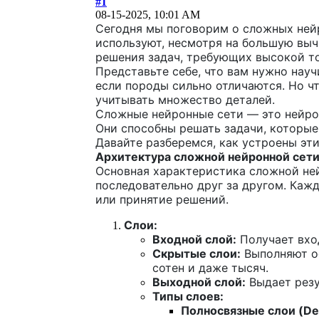
#1
08-15-2025, 10:01 AM
Сегодня мы поговорим о сложных нейр
используют, несмотря на большую выч
решения задач, требующих высокой т
Представьте себе, что вам нужно науч
если породы сильно отличаются. Но чт
учитывать множество деталей.
Сложные нейронные сети — это нейро
Они способны решать задачи, которые
Давайте разберемся, как устроены эт
Архитектура сложной нейронной сети:
Основная характеристика сложной ней
последовательно друг за другом. Каж
или принятие решений.
Слои:
Входной слой:
Получает вход
Скрытые слои:
Выполняют ос
сотен и даже тысяч.
Выходной слой:
Выдает резул
Типы слоев:
Полносвязные слои (De