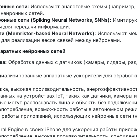
онные сети:
Используют аналоговые схемы (например, 
 нейронных сетей.
нные сети (Spiking Neural Networks, SNNs):
Имитируют
ы для передачи информации.
 (Memristor-based Neural Networks):
Используют мем
для реализации весов связей между нейронами.
аратных нейронных сетей
ва:
Обработка данных с датчиков (камеры, лидары, ра
циализированные аппаратные ускорители для обработки
ка, высокая производительность, энергоэффективност
анных на устройствах IoT, таких как датчики, камеры 
е могут распознавать лица и объекты без подключения
опотребление, возможность работы в автономном реж
 работы приложений, использующих нейронные сети (н
ral Engine в своих iPhone для ускорения работы прил
потребление, высокая производительность, конфиден