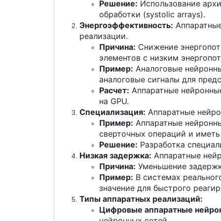
Решение:
Использование архи
обработки (systolic arrays).
Энергоэффективность:
Аппаратные
реализации.
Причина:
Снижение энергопотр
элементов с низким энергопо
Пример:
Аналоговые нейронны
аналоговые сигналы для пред
Расчет:
Аппаратные нейронные
на GPU.
Специализация:
Аппаратные нейрон
Пример:
Аппаратные нейронны
сверточных операций и иметь
Решение:
Разработка специал
Низкая задержка:
Аппаратные нейр
Причина:
Уменьшение задержки
Пример:
В системах реального
значение для быстрого реаги
Типы аппаратных реализаций:
Цифровые аппаратные нейрон
нейронных сетей.