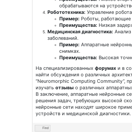
обрабатываются на устройстве,
Робототехника:
Управление робота
Пример:
Роботы, работающие н
Преимущества:
Низкая задерж
Медицинская диагностика:
Анализ 
заболеваний.
Пример:
Аппаратные нейронны
снимках.
Преимущества:
Высокая точно
На специализированных
форумах
и в с
найти обсуждения о различных архитект
“Neuromorphic Computing Community”, 
изучать
отзывы
о различных аппаратных
В заключение, аппаратные нейронные с
решения задач, требующих высокой ско
нейронные сети находят широкое приме
устройств и медицинской диагностики.
Find