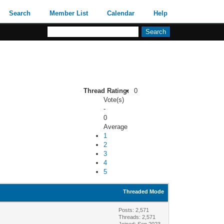
Search
Member List
Calendar
Help
Thread Rating:
0
Vote(s)
-
0
Average
1
2
3
4
5
Threaded Mode
Posts: 2,571
Threads: 2,571
Joined: Sep 2023