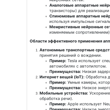
Аналоговые аппаратные нейр
транзисторы) для реализации
Спиномовые аппаратные нейро
используя импульсные сигнал
Мемристивные нейронные сети
изменяемым сопротивлением) 
Области эффективного применения апп
Автономные транспортные средст
принятия решений о вождении.
Пример:
Tesla использует спе
автомобилях с автопилотом.
Преимущества:
Низкая задерж
Интернет вещей (IoT):
Обработка д
Пример:
Умные камеры, которы
Преимущества:
Низкое энерг
Мобильные устройства:
Ускорение
обработка речи).
Пример:
Apple использует Neu
Преимущества:
Низкое энерго