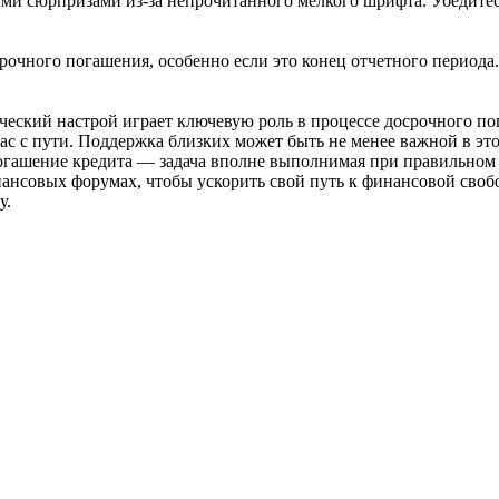
ыми сюрпризами из-за непрочитанного мелкого шрифта. Убедитес
очного погашения, особенно если это конец отчетного периода.
еский настрой играет ключевую роль в процессе досрочного пог
ас с пути. Поддержка близких может быть не менее важной в это
 погашение кредита — задача вполне выполнимая при правильном
ансовых форумах, чтобы ускорить свой путь к финансовой своб
у.