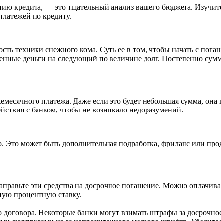
нию кредита, — это тщательный анализ вашего бюджета. Изучит
платежей по кредиту.
ь техники снежного кома. Суть ее в том, чтобы начать с погаш
ленные деньги на следующий по величине долг. Постепенно сумм
жемесячного платежа. Даже если это будет небольшая сумма, она
йствия с банком, чтобы не возникало недоразумений.
о. Это может быть дополнительная подработка, фриланс или пр
аправьте эти средства на досрочное погашение. Можно оплачиват
ную процентную ставку.
о договора. Некоторые банки могут взимать штрафы за досрочн