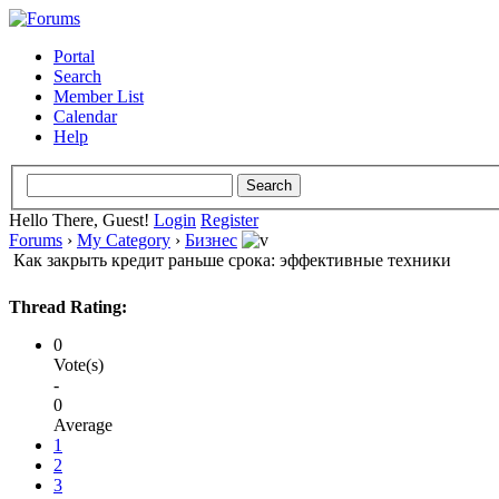
Portal
Search
Member List
Calendar
Help
Hello There, Guest!
Login
Register
Forums
›
My Category
›
Бизнес
Как закрыть кредит раньше срока: эффективные техники
Thread Rating:
0
Vote(s)
-
0
Average
1
2
3