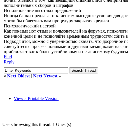
полны отзывов о том, как заемщики сталкивались с неприятн
дополнительных сборов и штрафов.
Использование льготных предложений
Иногда банки предлагают клиентам выгодные условия для доср
могли бы облегчить вам процедуру закрытия кредита.
Психологический настрой
Как показывают отзывы пользователей на форумах, психологич
конечной цели и не позволяйте временным трудностям сбить в
Подводя итог, можно с уверенностью сказать, что досрочное
советуйтесь с профессионалами и другими заемщиками на фин
приближает вас к более устойчивому и независимому будущем
Find
Reply
«
Next Oldest
|
Next Newest
»
View a Printable Version
Users browsing this thread: 1 Guest(s)