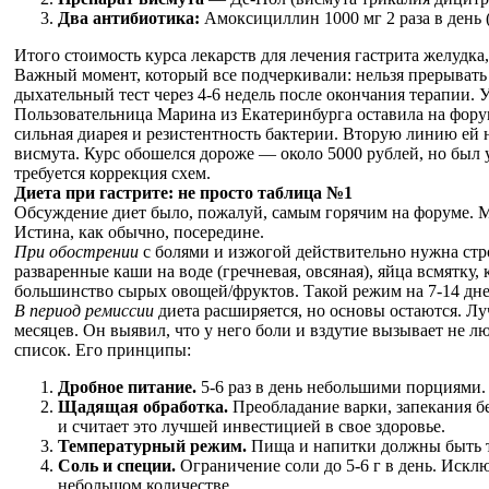
Два антибиотика:
Амоксициллин 1000 мг 2 раза в день (о
Итого стоимость курса лекарств для лечения гастрита желудка
Важный момент, который все подчеркивали: нельзя прерывать к
дыхательный тест через 4-6 недель после окончания терапии. 
Пользовательница Марина из Екатеринбурга оставила на фору
сильная диарея и резистентность бактерии. Вторую линию ей
висмута. Курс обошелся дороже — около 5000 рублей, но был 
требуется коррекция схем.
Диета при гастрите: не просто таблица №1
Обсуждение диет было, пожалуй, самым горячим на форуме. М
Истина, как обычно, посередине.
При обострении
с болями и изжогой действительно нужна стро
разваренные каши на воде (гречневая, овсяная), яйца всмятку,
большинство сырых овощей/фруктов. Такой режим на 7-14 дне
В период ремиссии
диета расширяется, но основы остаются. Л
месяцев. Он выявил, что у него боли и вздутие вызывает не л
список. Его принципы:
Дробное питание.
5-6 раз в день небольшими порциями. 
Щадящая обработка.
Преобладание варки, запекания б
и считает это лучшей инвестицией в свое здоровье.
Температурный режим.
Пища и напитки должны быть т
Соль и специи.
Ограничение соли до 5-6 г в день. Искл
небольшом количестве.