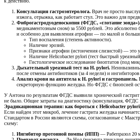
к действию.
Консультация гастроэнтеролога.
Врач не просто выслуш
изжога, отрыжка, как работает стул. Это важно для пред
Фиброгастродуоденоскопия (ФГДС, «глотание зонда»)
медикаментозным сном) за 5500 рублей. Это абсолютно б
и особенно для выявления атрофии — по малой и большо
Тип воспаления (степень активности).
Наличие эрозий.
Признаки атрофии (истончения слизистой) — это у
Наличие Helicobacter pylori (тест быстрый уреазный
Гистологическое исследование биоптатов (под ми
Дыхательный уреазный тест на H. pylori.
Неинвазивный
после отмены антибиотиков (за 4 недели) и ингибиторов
Анализ крови на антитела к H. pylori и гастропанель.
Г
секреторную функцию желудка. Но ФГДС с биопсией ост
У Антона по результатам ФГДС выявили хронический гастрит 
не было. Общие затраты на диагностику (консультация, ФГДС 
Эрадикационная терапия: как бороться с Helicobacter pylori
Если найден этот микроб, лечение гастрита желудка начинаетс
Стандартом в России являются схемы, согласованные с Мааст
схему:
Ингибитор протонной помпы (ИПП)
— Рабепразол 20 мг
Препарат висмута
— Де-Нол (висмута трикалия дицитрат)