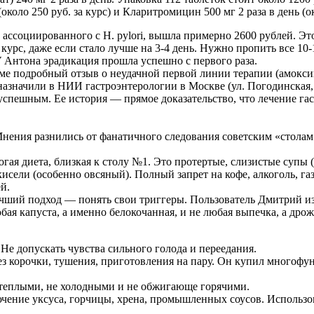
коло 250 руб. за курс) и Кларитромицин 500 мг 2 раза в день (око
, ассоциированного с H. pylori, вышла примерно 2600 рублей. Э
урс, даже если стало лучше на 3-4 день. Нужно пропить все 10
У Антона эрадикация прошла успешно с первого раза.
ме подробный отзыв о неудачной первой линии терапии (амокси
 назначили в НИИ гастроэнтерологии в Москве (ул. Погодинская
успешным. Ее история — прямое доказательство, что лечение гас
нения разнились от фанатичного следования советским «столам
гая диета, близкая к столу №1. Это протертые, слизистые супы 
 кисели (особенно овсяный). Полный запрет на кофе, алкоголь, га
й.
учший подход — понять свои триггеры. Пользователь Дмитрий из
юбая капуста, а именно белокочанная, и не любая выпечка, а др
Не допускать чувства сильного голода и переедания.
ез корочки, тушения, приготовления на пару. Он купил много
еплыми, не холодными и не обжигающе горячими.
ючение уксуса, горчицы, хрена, промышленных соусов. Использов