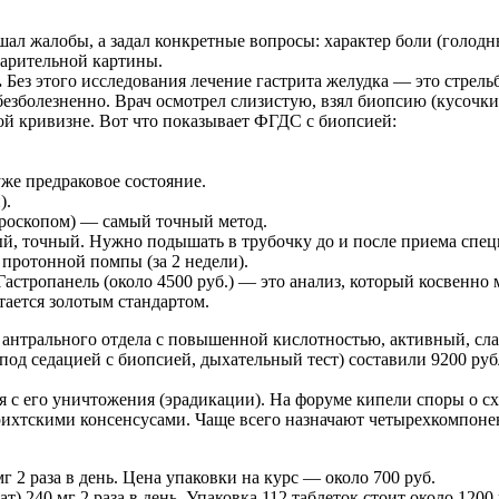
ал жалобы, а задал конкретные вопросы: характер боли (голодные
варительной картины.
.
Без этого исследования лечение гастрита желудка — это стрел
езболезненно. Врач осмотрел слизистую, взял биопсию (кусочки 
й кривизне. Вот что показывает ФГДС с биопсией:
же предраковое состояние.
).
кроскопом) — самый точный метод.
, точный. Нужно подышать в трубочку до и после приема специ
 протонной помпы (за 2 недели).
астропанель (около 4500 руб.) — это анализ, который косвенно 
ается золотым стандартом.
антрального отдела с повышенной кислотностью, активный, слаб
под седацией с биопсией, дыхательный тест) составили 9200 руб
я с его уничтожения (эрадикации). На форуме кипели споры о с
рихтскими консенсусами. Чаще всего назначают четырехкомпоне
 2 раза в день. Цена упаковки на курс — около 700 руб.
 240 мг 2 раза в день. Упаковка 112 таблеток стоит около 1200 