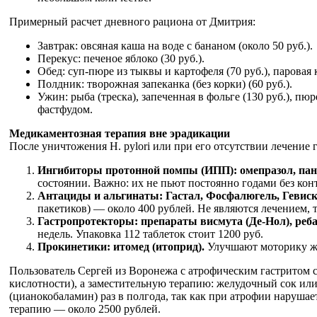
Примерный расчет дневного рациона от Дмитрия:
Завтрак: овсяная каша на воде с бананом (около 50 руб.).
Перекус: печеное яблоко (30 руб.).
Обед: суп-пюре из тыквы и картофеля (70 руб.), паровая к
Полдник: творожная запеканка (без корки) (60 руб.).
Ужин: рыба (треска), запеченная в фольге (130 руб.), пю
фастфудом.
Медикаментозная терапия вне эрадикации
После уничтожения H. pylori или при его отсутствии лечение 
Ингибиторы протонной помпы (ИПП): омепразол, пант
состоянии. Важно: их не пьют постоянно годами без конт
Антациды и альгинаты: Гастал, Фосфалюгель, Гевиск
пакетиков) — около 400 рублей. Не являются лечением, 
Гастропротекторы: препараты висмута (Де-Нол), реба
недель. Упаковка 112 таблеток стоит 1200 руб.
Прокинетики: итомед (итоприд).
Улучшают моторику жел
Пользователь Сергей из Воронежа с атрофическим гастритом 
кислотности), а заместительную терапию: желудочный сок ил
(цианокобаламин) раз в полгода, так как при атрофии наруша
терапию — около 2500 рублей.