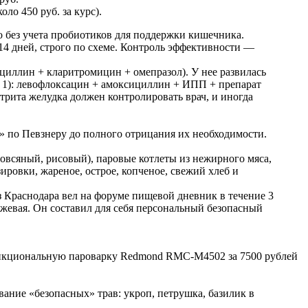
ло 450 руб. за курс).
то без учета пробиотиков для поддержки кишечника.
-14 дней, строго по схеме. Контроль эффективности —
циллин + кларитромицин + омепразол). У нее развилась
, 1): левофлоксацин + амоксициллин + ИПП + препарат
трита желудка должен контролировать врач, и иногда
» по Певзнеру до полного отрицания их необходимости.
(овсяный, рисовый), паровые котлеты из нежирного мяса,
зировки, жареное, острое, копченое, свежий хлеб и
 Краснодара вел на форуме пищевой дневник в течение 3
ожжевая. Он составил для себя персональный безопасный
функциональную пароварку Redmond RMC-M4502 за 7500 рублей
ание «безопасных» трав: укроп, петрушка, базилик в