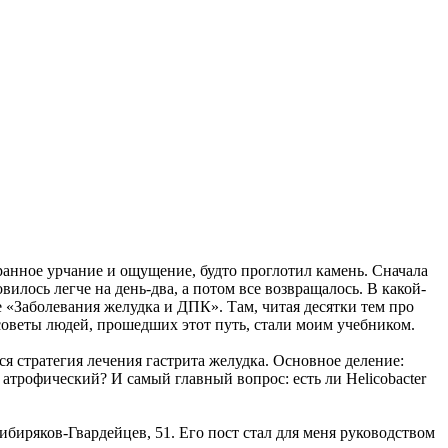
транное урчание и ощущение, будто проглотил камень. Сначала
илось легче на день-два, а потом все возвращалось. В какой-
ле «Заболевания желудка и ДПК». Там, читая десятки тем про
 советы людей, прошедших этот путь, стали моим учебником.
я стратегия лечения гастрита желудка. Основное деление:
трофический? И самый главный вопрос: есть ли Helicobacter
биряков-Гвардейцев, 51. Его пост стал для меня руководством