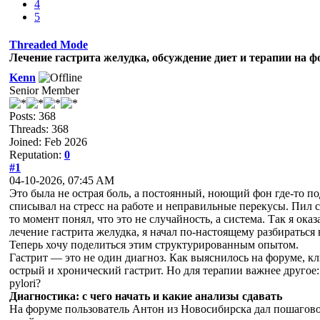
4
5
Threaded Mode
Лечение гастрита желудка, обсуждение диет и терапии на 
Kenn
Senior Member
Posts: 368
Threads: 368
Joined: Feb 2026
Reputation:
0
#1
04-10-2026, 07:45 AM
Это была не острая боль, а постоянный, ноющий фон где-то по
списывал на стресс на работе и неправильные перекусы. Пил со
то момент понял, что это не случайность, а система. Так я ок
лечение гастрита желудка, я начал по-настоящему разбираться
Теперь хочу поделиться этим структурированным опытом.
Гастрит — это не один диагноз. Как выяснилось на форуме, кл
острый и хронический гастрит. Но для терапии важнее друго
pylori?
Диагностика: с чего начать и какие анализы сдавать
На форуме пользователь Антон из Новосибирска дал пошаговое