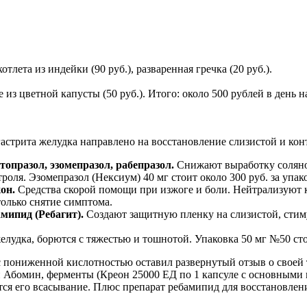
отлета из индейки (90 руб.), разваренная гречка (20 руб.).
ре из цветной капусты (50 руб.). Итого: около 500 рублей в ден
гастрита желудка направлено на восстановление слизистой и ко
опразол, эзомепразол, рабепразол.
Снижают выработку соляно
роля. Эзомепразол (Нексиум) 40 мг стоит около 300 руб. за упако
он.
Средства скорой помощи при изжоге и боли. Нейтрализуют 
только снятие симптома.
мипид (Ребагит).
Создают защитную пленку на слизистой, стим
удка, борются с тяжестью и тошнотой. Упаковка 50 мг №50 сто
с пониженной кислотностью оставил развернутый отзыв о своей
и Абомин, ферменты (Креон 25000 ЕД по 1 капсуле с основными
ется его всасывание. Плюс препарат ребамипид для восстановл