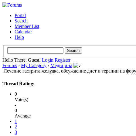
Portal
Search
Member List
Calendar
Help
Hello There, Guest!
Login
Register
Forums
›
My Category
›
Медицина
Лечение гастрита желудка, обсуждение диет и терапии на фор
Thread Rating:
0
Vote(s)
-
0
Average
1
2
3