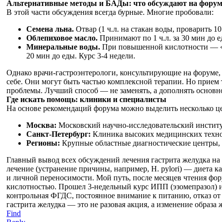
Альтернативные методы и БАДы: что обсуждают на форум
В этой части обсуждения всегда бурные. Многие пробовали:
Семена льна.
Отвар (1 ч.л. на стакан воды, проварить 1
Облепиховое масло.
Принимают по 1 ч.л. за 30 мин до е
Минеральные воды.
При повышенной кислотности — «Б
20 мин до еды. Курс 3-4 недели.
Однако врачи-гастроэнтерологи, консультирующие на форуме,
себе. Они могут быть частью комплексной терапии. Но прием
проблемы. Лучший способ — не заменять, а дополнять основно
Где искать помощь: клиники и специалисты
На основе рекомендаций форума можно выделить несколько ц
Москва:
Московский научно-исследовательский институт
Санкт-Петербург:
Клиника высоких медицинских технол
Регионы:
Крупные областные диагностические центры, г
Главный вывод всех обсуждений лечения гастрита желудка на
лечение (устранение причины, например, H. pylori) — диета к
и личной переносимости. Мой путь, после месяцев чтения фор
кислотностью. Прошел 3-недельный курс ИПП (эзомепразол) и 
контрольная ФГДС, постоянное внимание к питанию, отказ от
гастрита желудка — это не разовая акция, а изменение образа
Find