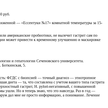
0 руб.
ниженной — «Ессентуки №17» комнатной температуры за 15-
или американские пробиотики, не вылечит гастрит сам по
кации может привести к временному улучшению и маскировке
ологии и гепатологии Сеченовского университета.
Боткинская, 5.
ность: ФГДС с биопсией — точный диагноз — этиотропное
шая диета — та, что составлена с учетом вашего типа гастрита
ерхностный гастрит, H. pylori-негативный, с повышенной
 ушли. Но я теперь знаю, что это навсегда. Раз в год —
орум дал мне не просто информацию, а понимание. Лечение