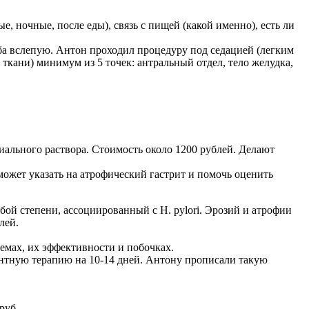
, ночные, после еды), связь с пищей (какой именно), есть ли
ьба вслепую. Антон проходил процедуру под седацией (легким
ткани) минимум из 5 точек: антральный отдел, тело желудка,
ального раствора. Стоимость около 1200 рублей. Делают
может указать на атрофический гастрит и помочь оценить
ой степени, ассоциированный с H. pylori. Эрозий и атрофии
лей.
хемах, их эффективности и побочках.
нтную терапию на 10-14 дней. Антону прописали такую
руб.