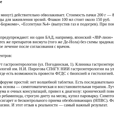
е
0 минут) действительно обволакивает. Стоимость пачки 200 г — 8
ды для заживления эрозий. Флакон 100 мл стоит около 150 руб.
оржоми», «Ессентуки №4» (выпустив газ и подогрев). При по
 предупреждают: ни один БАД, например, японский «JBP-лион» 
 тех же препаратов висмута (того же Де-Нола) без схемы эради
е лечение после согласования с врачом.
ентров:
 гастроэнтерологии (ул. Погодинская, 1). Клиника гастроэнтер
огий им. Н.И. Пирогова СПбГУ. НИИ гастроэнтерологии на ул. 
де есть возможность провести ФГДС с биопсией и гистологией.
 форуме простой: нет волшебной таблетки. Есть последователь
ак основа — симптоматическая и восстановительная терапия. Луч
ума и очных консультаций, привел к диагнозу: хронический пов
ребамипида, строгую диету на месяц, купил пароварку. Симптомы
 сигарет и бесконтрольного приема обезболивающих (НПВС). Ф
 жизни. И этот отзыв к реальности — самый важный результат.