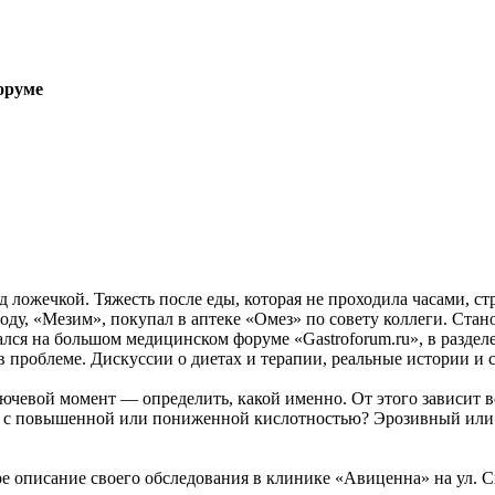
форуме
д ложечкой. Тяжесть после еды, которая не проходила часами, с
ду, «Мезим», покупал в аптеке «Омез» по совету коллеги. Станов
азался на большом медицинском форуме «Gastroforum.ru», в разде
 в проблеме. Дискуссии о диетах и терапии, реальные истории и
ючевой момент — определить, какой именно. От этого зависит вс
е: с повышенной или пониженной кислотностью? Эрозивный или а
 описание своего обследования в клинике «Авиценна» на ул. Си