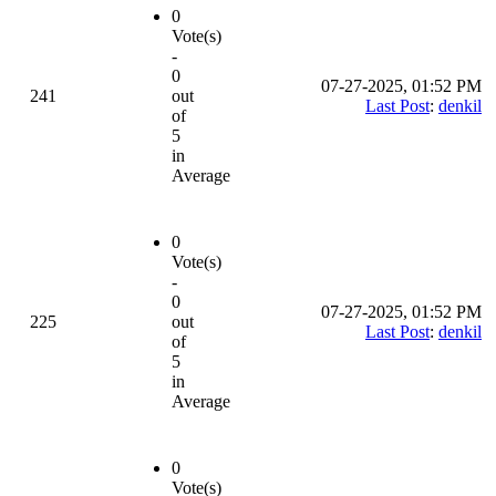
0
Vote(s)
-
0
07-27-2025, 01:52 PM
241
out
Last Post
:
denkil
of
5
in
Average
0
Vote(s)
-
0
07-27-2025, 01:52 PM
225
out
Last Post
:
denkil
of
5
in
Average
0
Vote(s)