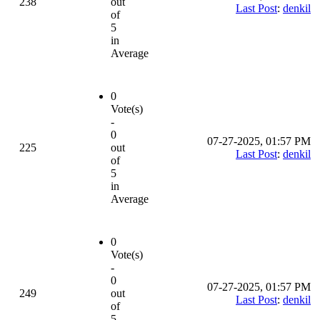
238
out
Last Post
:
denkil
of
5
in
Average
0
Vote(s)
-
0
07-27-2025, 01:57 PM
225
out
Last Post
:
denkil
of
5
in
Average
0
Vote(s)
-
0
07-27-2025, 01:57 PM
249
out
Last Post
:
denkil
of
5