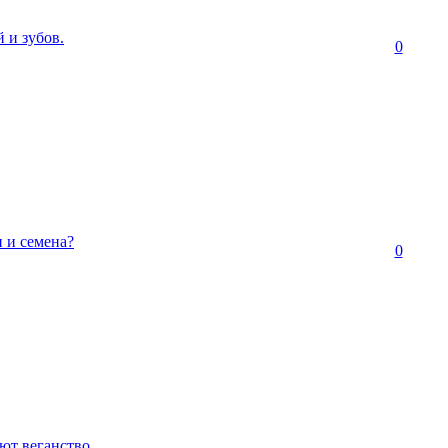
 и зубов.
0
 и семена?
0
ют веганство