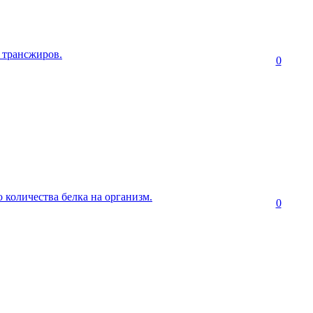
 трансжиров.
0
 количества белка на организм.
0