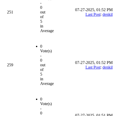
-
0
07-27-2025, 01:52 PM
251
out
Last Post
:
denkil
of
5
in
Average
0
Vote(s)
-
0
07-27-2025, 01:52 PM
259
out
Last Post
:
denkil
of
5
in
Average
0
Vote(s)
-
0
07-27-2025, 01:51 PM