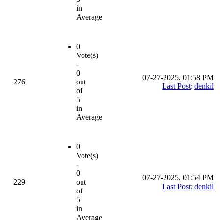
in
Average
0
Vote(s)
-
0
07-27-2025, 01:58 PM
276
out
Last Post
:
denkil
of
5
in
Average
0
Vote(s)
-
0
07-27-2025, 01:54 PM
229
out
Last Post
:
denkil
of
5
in
Average