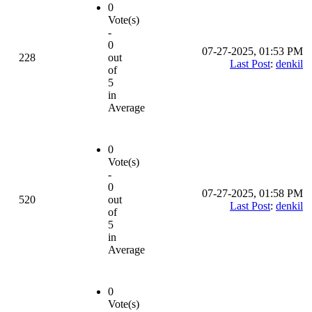
0
Vote(s)
-
0
07-27-2025, 01:53 PM
228
out
Last Post
:
denkil
of
5
in
Average
0
Vote(s)
-
0
07-27-2025, 01:58 PM
520
out
Last Post
:
denkil
of
5
in
Average
0
Vote(s)