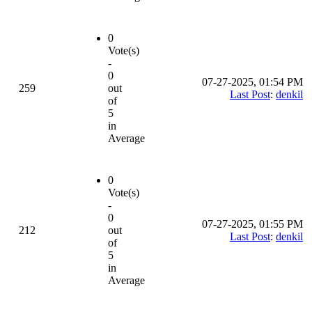
0
Vote(s)
-
0
07-27-2025, 01:54 PM
259
out
Last Post
:
denkil
of
5
in
Average
0
Vote(s)
-
0
07-27-2025, 01:55 PM
212
out
Last Post
:
denkil
of
5
in
Average