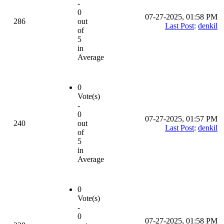
-
0
07-27-2025, 01:58 PM
286
out
Last Post
:
denkil
of
5
in
Average
0
Vote(s)
-
0
07-27-2025, 01:57 PM
240
out
Last Post
:
denkil
of
5
in
Average
0
Vote(s)
-
0
07-27-2025, 01:58 PM