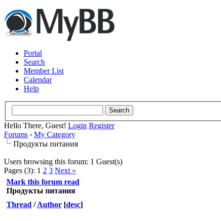
Portal
Search
Member List
Calendar
Help
Hello There, Guest!
Login
Register
Forums
›
My Category
Продукты питания
Users browsing this forum: 1 Guest(s)
Pages (3):
1
2
3
Next »
Mark this forum read
Продукты питания
Thread
/
Author
[
desc
]