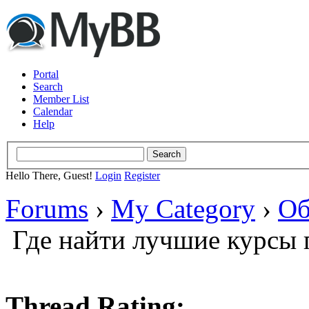
Portal
Search
Member List
Calendar
Help
Hello There, Guest!
Login
Register
Forums
›
My Category
›
Об
Где найти лучшие курсы 
Thread Rating: