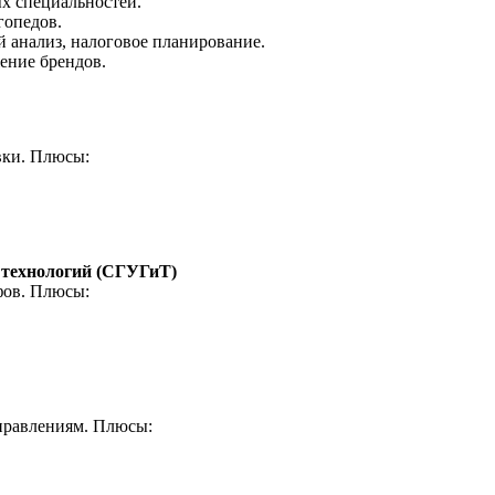
ых специальностей.
гопедов.
й анализ, налоговое планирование.
жение брендов.
вки. Плюсы:
 технологий (СГУГиТ)
фов. Плюсы:
правлениям. Плюсы: