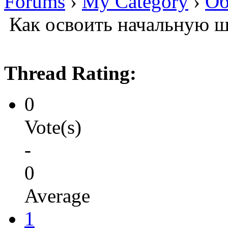
Forums
›
My Category
›
Об
Как освоить начальную ш
Thread Rating:
0
Vote(s)
-
0
Average
1