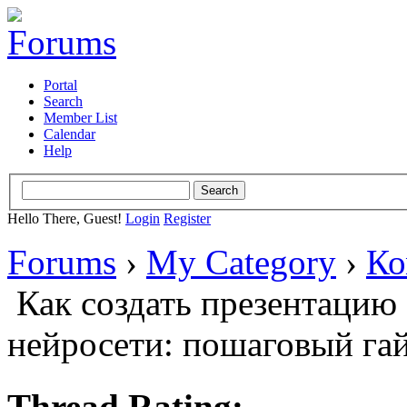
Portal
Search
Member List
Calendar
Help
Hello There, Guest!
Login
Register
Forums
›
My Category
›
Ко
Как создать презентацию
нейросети: пошаговый га
Thread Rating: