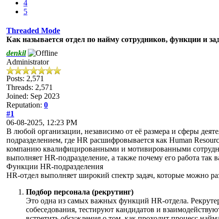
4
5
Threaded Mode
Как называется отдел по найму сотрудников, функции и за
denkil
Administrator
Posts: 2,571
Threads: 2,571
Joined: Sep 2023
Reputation:
0
#1
06-08-2025, 12:23 PM
В любой организации, независимо от её размера и сферы деят
подразделением, где HR расшифровывается как Human Resources
компанию квалифицированными и мотивированными сотрудника
выполняет HR-подразделение, а также почему его работа так 
Функции HR-подразделения
HR-отдел выполняет широкий спектр задач, которые можно ра
Подбор персонала (рекрутинг)
Это одна из самых важных функций HR-отдела. Рекруте
собеседования, тестируют кандидатов и взаимодействую
встретить обсуждения о том, как проходит процесс найм