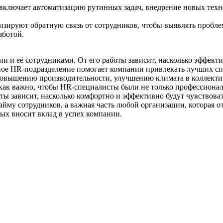
включает автоматизацию рутинных задач, внедрение новых тех
ируют обратную связь от сотрудников, чтобы выявлять проблем
аботой.
 и её сотрудниками. От его работы зависит, насколько эффектив
ное HR-подразделение помогает компании привлекать лучших спе
т повышению производительности, улучшению климата в коллекти
 как важно, чтобы HR-специалисты были не только профессиона
ты зависит, насколько комфортно и эффективно будут чувствоват
айму сотрудников, а важная часть любой организации, которая о
ых вносит вклад в успех компании.