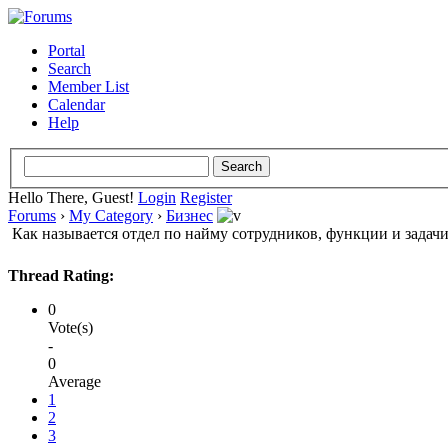
Portal
Search
Member List
Calendar
Help
Hello There, Guest!
Login
Register
Forums
›
My Category
›
Бизнес
Как называется отдел по найму сотрудников, функции и задач
Thread Rating:
0
Vote(s)
-
0
Average
1
2
3