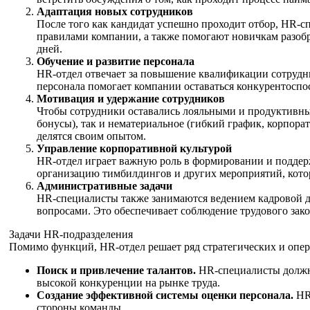
Адаптация новых сотрудников
После того как кандидат успешно проходит отбор, HR-с
правилами компании, а также помогают новичкам разобра
дней.
Обучение и развитие персонала
HR-отдел отвечает за повышение квалификации сотрудни
персонала помогает компании оставаться конкурентоспо
Мотивация и удержание сотрудников
Чтобы сотрудники оставались лояльными и продуктивны
бонусы), так и нематериальное (гибкий график, корпор
делятся своим опытом.
Управление корпоративной культурой
HR-отдел играет важную роль в формировании и поддерж
организацию тимбилдингов и других мероприятий, кото
Административные задачи
HR-специалисты также занимаются ведением кадровой д
вопросами. Это обеспечивает соблюдение трудового зако
Задачи HR-подразделения
Помимо функций, HR-отдел решает ряд стратегических и опер
Поиск и привлечение талантов.
HR-специалисты должны
высокой конкуренции на рынке труда.
Создание эффективной системы оценки персонала.
HR-
стороны команды.