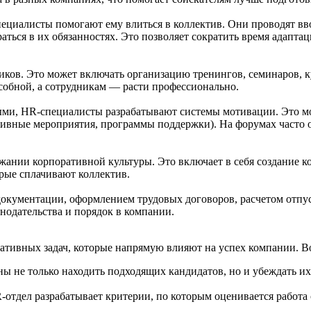
пециалисты помогают ему влиться в коллектив. Они проводят вв
ться в их обязанностях. Это позволяет сократить время адапта
ков. Это может включать организацию тренингов, семинаров, к
собной, а сотрудникам — расти профессионально.
ми, HR-специалисты разрабатывают системы мотивации. Это мо
ативные мероприятия, программы поддержки). На форумах часто
ании корпоративной культуры. Это включает в себя создание к
рые сплачивают коллектив.
окументации, оформлением трудовых договоров, расчетом отпу
нодательства и порядок в компании.
ативных задач, которые напрямую влияют на успех компании. В
 не только находить подходящих кандидатов, но и убеждать их
отдел разрабатывает критерии, по которым оценивается работа 