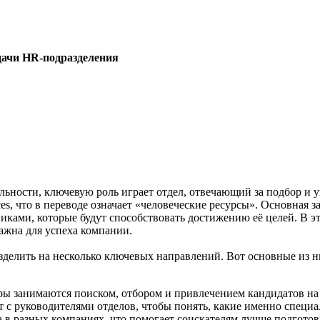
дачи HR-подразделения
ельности, ключевую роль играет отдел, отвечающий за подбор и 
, что в переводе означает «человеческие ресурсы». Основная за
ми, которые будут способствовать достижению её целей. В это
важна для успеха компании.
зделить на несколько ключевых направлений. Вот основные из н
ры занимаются поиском, отбором и привлечением кандидатов на
т с руководителями отделов, чтобы понять, какие именно специ
а в разных компаниях, что помогает соискателям лучше подготов