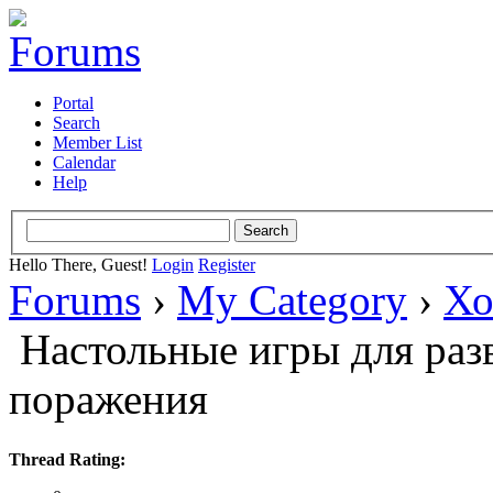
Portal
Search
Member List
Calendar
Help
Hello There, Guest!
Login
Register
Forums
›
My Category
›
Хо
Настольные игры для раз
поражения
Thread Rating: