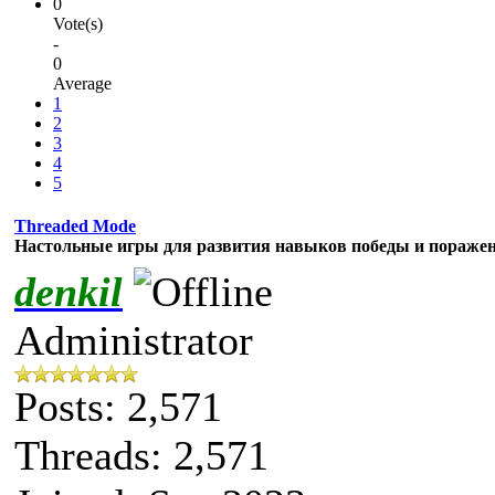
0
Vote(s)
-
0
Average
1
2
3
4
5
Threaded Mode
Настольные игры для развития навыков победы и пораже
denkil
Administrator
Posts: 2,571
Threads: 2,571