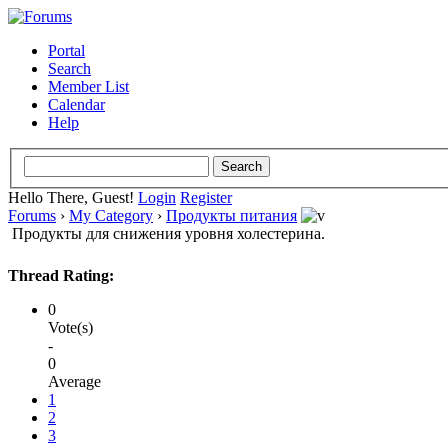
Portal
Search
Member List
Calendar
Help
Hello There, Guest!
Login
Register
Forums
›
My Category
›
Продукты питания
Продукты для снижения уровня холестерина.
Thread Rating:
0
Vote(s)
-
0
Average
1
2
3