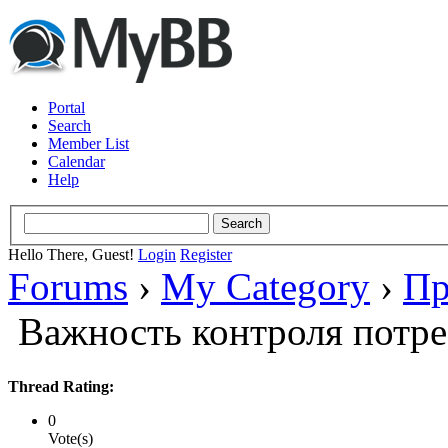
Portal
Search
Member List
Calendar
Help
Hello There, Guest!
Login
Register
Forums
›
My Category
›
Пр
Важность контроля потре
Thread Rating:
0
Vote(s)