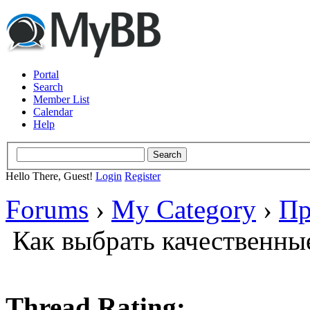
Portal
Search
Member List
Calendar
Help
Hello There, Guest!
Login
Register
Forums
›
My Category
›
Пр
Как выбрать качественн
Thread Rating: