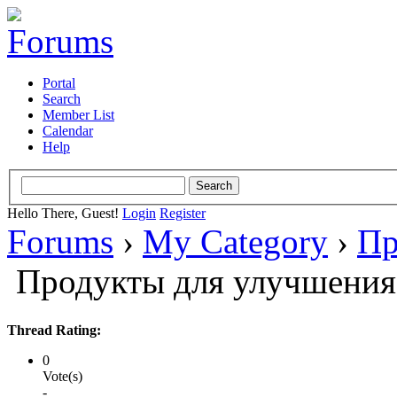
Portal
Search
Member List
Calendar
Help
Hello There, Guest!
Login
Register
Forums
›
My Category
›
Пр
Продукты для улучшения
Thread Rating:
0
Vote(s)
-