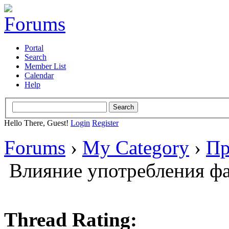
Portal
Search
Member List
Calendar
Help
Hello There, Guest!
Login
Register
Forums
›
My Category
›
Пр
Влияние употребления фа
Thread Rating: