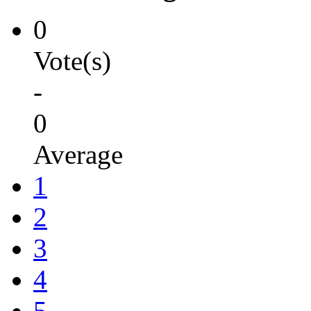
0
Vote(s)
-
0
Average
1
2
3
4
5