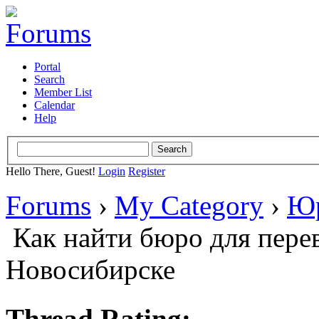
Portal
Search
Member List
Calendar
Help
Hello There, Guest!
Login
Register
Forums
›
My Category
›
Юр
Как найти бюро для пере
Новосибирске
Thread Rating: