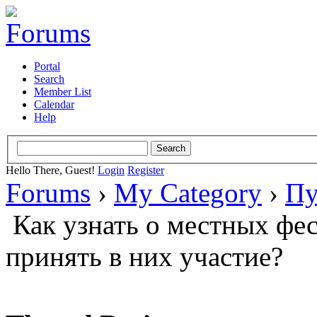
Portal
Search
Member List
Calendar
Help
Hello There, Guest!
Login
Register
Forums
›
My Category
›
Пу
Как узнать о местных фес
принять в них участие?