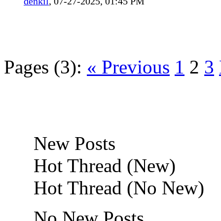
denkil
,
07-27-2025, 01:45 PM
Pages (3):
« Previous
1
2
3
New Posts
Hot Thread (New)
Hot Thread (No New)
No New Posts