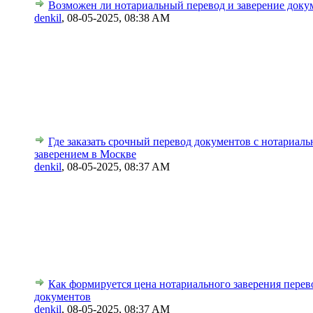
Возможен ли нотариальный перевод и заверение доку
denkil
,
08-05-2025, 08:38 AM
Где заказать срочный перевод документов с нотариал
заверением в Москве
denkil
,
08-05-2025, 08:37 AM
Как формируется цена нотариального заверения перев
документов
denkil
,
08-05-2025, 08:37 AM