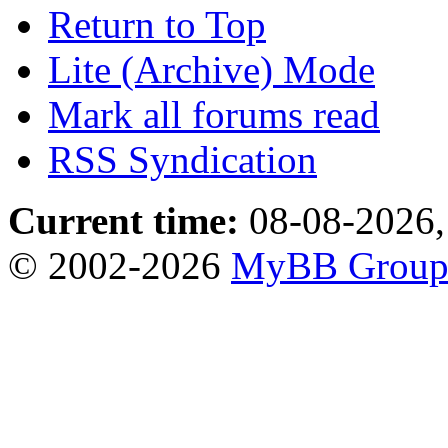
Return to Top
Lite (Archive) Mode
Mark all forums read
RSS Syndication
Current time:
08-08-2026,
© 2002-2026
MyBB Grou