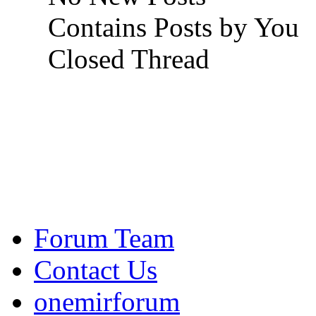
Contains Posts by You
Closed Thread
Forum Team
Contact Us
onemirforum