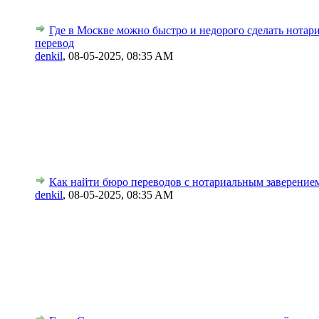
Где в Москве можно быстро и недорого сделать нотар
перевод
denkil
,
08-05-2025, 08:35 AM
Как найти бюро переводов с нотариальным заверение
denkil
,
08-05-2025, 08:35 AM