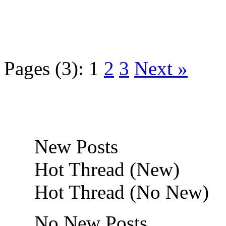
Pages (3):
1
2
3
Next »
New Posts
Hot Thread (New)
Hot Thread (No New)
No New Posts