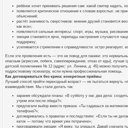
ребёнок хочет принимать решения сам: какой свитер надеть, ко
появляется критическое отношение к словам взрослых: не прин
объяснений;
растёт значимость сверстников: мнение друзей становится вес
как все»;
появляются сильные интересы: спорт, игры, музыка, рисование
эмоции становятся ярче, перепады настроения случаются чаще
поддержку;
усиливается стремление к справедливости: остро реагирует, ес
Если эти проявления есть — это не повод для паники: это нормальн
опасным (агрессия, побеги, самоповреждение, отказ от еды), лучше 
детской поликлинике № 12 (адрес: ул. Ленина, д. 45) можно получит
подростковому психиатру, если нужна профессиональная помощь.
Как договариваться без крика: конкретные приёмы
Лучший способ пройти переходный возраст — не пытаться вернуть «
взаимодействия. Мы стали делать так:
заранее обсуждали планы: «В субботу у нас два дела: сходить
утром или после обеда?»;
предлагали выбор вместо приказа: «Ты садишься за математику
телефона?»;
договаривались о правилах и последствиях: «Если ты не делае
каток — потому что время уже потрачено»;
проговаривали эмоции: «Я вижу, ты злишься. Давай сначала ты