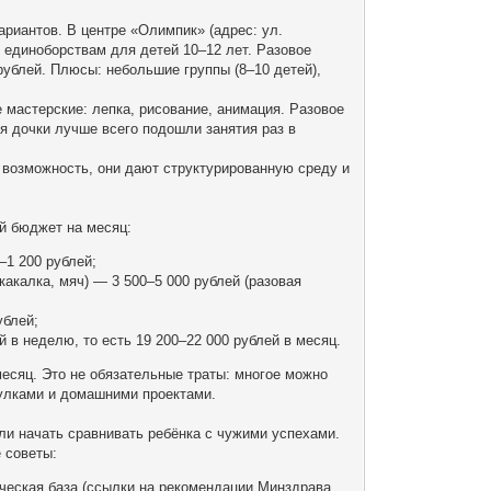
ариантов. В центре «Олимпик» (адрес: ул.
и единоборствам для детей 10–12 лет. Разовое
 рублей. Плюсы: небольшие группы (8–10 детей),
ие мастерские: лепка, рисование, анимация. Разовое
я дочки лучше всего подошли занятия раз в
и возможность, они дают структурированную среду и
й бюджет на месяц:
–1 200 рублей;
какалка, мяч) — 3 500–5 000 рублей (разовая
ублей;
 в неделю, то есть 19 200–22 000 рублей в месяц.
месяц. Это не обязательные траты: многое можно
гулками и домашними проектами.
ли начать сравнивать ребёнка с чужими успехами.
 советы:
ическая база (ссылки на рекомендации Минздрава,