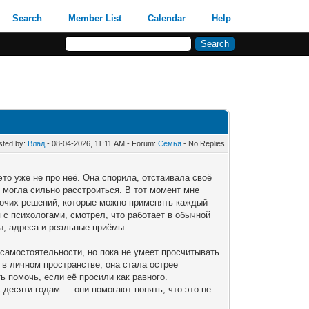
Search
Member List
Calendar
Help
sted by:
Влад
- 08-04-2026, 11:11 AM - Forum:
Семья
- No Replies
это уже не про неё. Она спорила, отстаивала своё
— могла сильно расстроиться. В тот момент мне
бочих решений, которые можно применять каждый
 с психологами, смотрел, что работает в обычной
ы, адреса и реальные приёмы.
 самостоятельности, но пока не умеет просчитывать
 в личном пространстве, она стала острее
ь помочь, если её просили как равного.
 десяти годам — они помогают понять, что это не