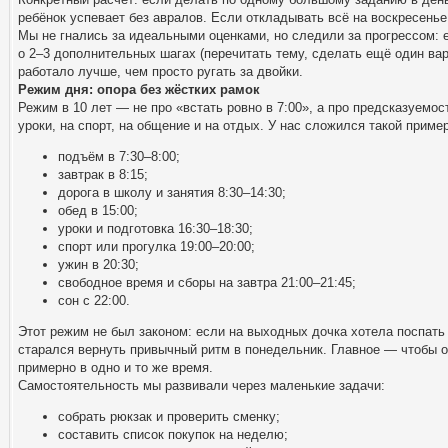
ребёнок успевает без авралов. Если откладывать всё на воскресень
Мы не гнались за идеальными оценками, но следили за прогрессом: 
о 2–3 дополнительных шагах (перечитать тему, сделать ещё один вар
работало лучше, чем просто ругать за двойки.
Режим дня: опора без жёстких рамок
Режим в 10 лет — не про «встать ровно в 7:00», а про предсказуемост
уроки, на спорт, на общение и на отдых. У нас сложился такой приме
подъём в 7:30–8:00;
завтрак в 8:15;
дорога в школу и занятия 8:30–14:30;
обед в 15:00;
уроки и подготовка 16:30–18:30;
спорт или прогулка 19:00–20:00;
ужин в 20:30;
свободное время и сборы на завтра 21:00–21:45;
сон с 22:00.
Этот режим не был законом: если на выходных дочка хотела поспать
старался вернуть привычный ритм в понедельник. Главное — чтобы о
примерно в одно и то же время.
Самостоятельность мы развивали через маленькие задачи:
собрать рюкзак и проверить сменку;
составить список покупок на неделю;