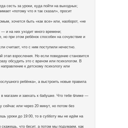
гда сесть за уроки, куда пойти на выходных;
имает «потому что я так сказал», просит
омым, хочется быть «как все» или, наоборот, «не
 — и на них уходит много времени;
, но при этом ребёнок способен на сочувствие и
ли считает, что с ним поступили нечестно.
ый этап взросления. Но если поведение становится
сразу обсудить это с врачом или психологом. В
ь направление к детскому психологу или
послушного ребёнка», а выстроить новые правила
 в магазин и заехать к бабушке. Что тебе ближе —
 сейчас или через 20 минут, но потом без
шь уроки до 19:00, то в субботу мы не идём на
 скажешь, что бесит, а потом мы подумаем, как