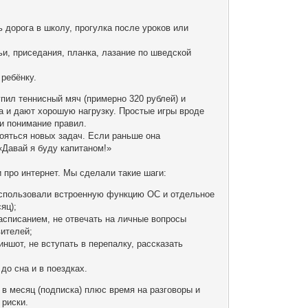
 дорога в школу, прогулка после уроков или
и, приседания, планка, лазание по шведской
 ребёнку.
упил теннисный мяч (примерно 320 рублей) и
та и дают хорошую нагрузку. Простые игры вроде
 и понимание правил.
бояться новых задач. Если раньше она
«Давай я буду капитаном!»
и про интернет. Мы сделали такие шаги:
использовали встроенную функцию ОС и отдельное
яц);
асписанием, не отвечать на личные вопросы
вителей;
иншот, не вступать в перепалку, рассказать
до сна и в поездках.
в месяц (подписка) плюс время на разговоры и
 риски.