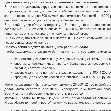
Где заниматься дополнительно: реальные центры и цены
Если хочется добавить структурированные занятия, есть несколько в
Спортивная, д. 3) проводят секции по общей физической подготовке 
занятие стоит примерно 600 рублей, абонемент на 8 занятий — 4 200
опытные тренеры, акцент на технику и безопасность.
В детской студии «Радуга» (адрес: ул. Зелёная, д. 9) есть творческ
посещение — 550 рублей, абонемент — 4 200 рублей за 8 занятий. Дл
неделю: так она не уставала, но получала новый опыт.
Я не считаю, что такие занятия обязательны. Но если есть желание 
новые социальные контакты.
Практический бюджет на месяц: что реально нужно
Чтобы поддерживать развитие без лишних трат, я составил примерны
канцелярия и ежедневники (ежедневник, ручки, стикеры) — 800
спортивная форма и инвентарь (футболка, шорты, кроссовки, с
покупка, хватает на сезон);
разовые занятия в центре (1–2 раза в неделю) — 2 400–4 200 р
продукты для сбалансированного питания — 4 800–5 500 рублей
Итого на развитие и быт выходило примерно 26 900–32 400 рублей в 
делать дома бесплатно, а занятия — чередовать с библиотекой, про
Воспитание на форуме: как не утонуть в советах
Форумы — отличный источник идей, но там легко поддаться панике и
Я выработал для себя простой алгоритм, как использовать форумные
сначала проверяю, есть ли у совета медицинская или педагог