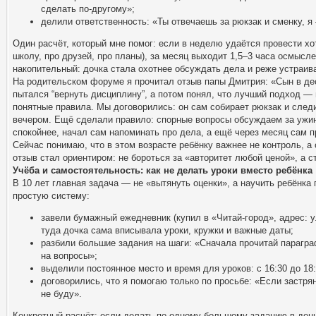
сделать по-другому»;
делили ответственность: «Ты отвечаешь за рюкзак и сменку, я
Один расчёт, который мне помог: если в неделю удаётся провести хо
школу, про друзей, про планы), за месяц выходит 1,5–3 часа осмысле
накопительный: дочка стала охотнее обсуждать дела и реже устраив
На родительском форуме я прочитал отзыв папы Дмитрия: «Сын в де
пытался “вернуть дисциплину”, а потом понял, что лучший подход — 
понятные правила. Мы договорились: он сам собирает рюкзак и следи
вечером. Ещё сделали правило: спорные вопросы обсуждаем за ужин
спокойнее, начал сам напоминать про дела, а ещё через месяц сам п
Сейчас понимаю, что в этом возрасте ребёнку важнее не контроль, а
отзыв стал ориентиром: не бороться за «авторитет любой ценой», а 
Учёба и самостоятельность: как не делать уроки вместо ребёнка
В 10 лет главная задача — не «вытянуть оценки», а научить ребёнка
простую систему:
завели бумажный ежедневник (купил в «Читай‑город», адрес: у
туда дочка сама вписывала уроки, кружки и важные даты;
разбили большие задания на шаги: «Сначала прочитай парагра
на вопросы»;
выделили постоянное место и время для уроков: с 16:30 до 18
договорились, что я помогаю только по просьбе: «Если застря
не буду».
Конкретный расчёт: если делать по одному большому заданию в день