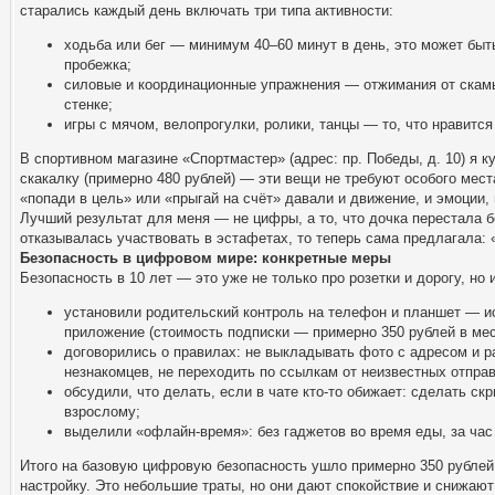
старались каждый день включать три типа активности:
ходьба или бег — минимум 40–60 минут в день, это может быть
пробежка;
силовые и координационные упражнения — отжимания от скамь
стенке;
игры с мячом, велопрогулки, ролики, танцы — то, что нравится
В спортивном магазине «Спортмастер» (адрес: пр. Победы, д. 10) я к
скакалку (примерно 480 рублей) — эти вещи не требуют особого мес
«попади в цель» или «прыгай на счёт» давали и движение, и эмоции,
Лучший результат для меня — не цифры, а то, что дочка перестала 
отказывалась участвовать в эстафетах, то теперь сама предлагала: 
Безопасность в цифровом мире: конкретные меры
Безопасность в 10 лет — это уже не только про розетки и дорогу, но 
установили родительский контроль на телефон и планшет — 
приложение (стоимость подписки — примерно 350 рублей в мес
договорились о правилах: не выкладывать фото с адресом и р
незнакомцев, не переходить по ссылкам от неизвестных отпра
обсудили, что делать, если в чате кто-то обижает: сделать скр
взрослому;
выделили «офлайн-время»: без гаджетов во время еды, за час 
Итого на базовую цифровую безопасность ушло примерно 350 рублей 
настройку. Это небольшие траты, но они дают спокойствие и снижают