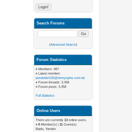
Search Forums
(
Advanced Search
)
Forum Statistics
»
Members: 987
»
Latest member:
pondotter535@ohmyspins.com.de
»
Forum threads: 3,358
»
Forum posts: 3,358
Full Statistics
Online Users
There are currently
13
online users.
»
0
Member(s) |
11
Guest(s)
Baidu, Yandex