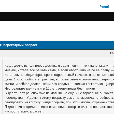
Portal
т: переходный возраст
Po
Когда дочке исполнилось десять, я вдруг понял, что «маленькая» — 
мнение, хотела всё решать сама, а если что-то шло не по её плану 
хотелось не общих фраз про «подростковый кризис», а понятных, ра
день. Я стал собирать практики, которые реально помогали, сверялся
жизни, и сейчас делюсь этим без «воды» — только конкретика, цифр
Что реально меняется в 10 лет: ориентиры без паники
В десять лет ребёнок уже не малыш, но ещё и не взрослый: он хочет
последствия. У дочки к этому возрасту заметно выросла потребность
реагировать на критику, чаще спорить, при этом могла искренне хотет
Я для себя выделил список изменений, которые обычно появляются к
«испортилась», а растёт: