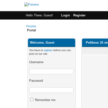
Hello There, Guest!
Login
Register
Forums
Portal
Welcome, Guest
Ребёнок 10 ле
You have to
register
before you can
post on our site.
Username
Password
Remember me