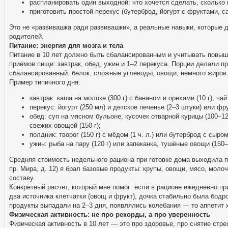
распланировать один выходной: что хочется сделать, сколько 
приготовить простой перекус (бутерброд, йогурт с фруктами, са
Это не «развивашка ради развивашки», а реальные навыки, которые 
родителей.
Питание: энергия для мозга и тела
Питание в 10 лет должно быть сбалансированным и учитывать повы
приёмов пищи: завтрак, обед, ужин и 1–2 перекуса. Порции делали п
сбалансированный: белок, сложные углеводы, овощи, немного жиров
Пример типичного дня:
завтрак: каша на молоке (300 г) с бананом и орехами (10 г), чай
перекус: йогурт (250 мл) и детское печенье (2–3 штуки) или фр
обед: суп на мясном бульоне, кусочек отварной курицы (100–120
свежих овощей (150 г);
полдник: творог (150 г) с мёдом (1 ч. л.) или бутерброд с сыром
ужин: рыба на пару (120 г) или запеканка, тушёные овощи (150–
Средняя стоимость недельного рациона при готовке дома выходила п
пр. Мира, д. 12) я брал базовые продукты: крупы, овощи, мясо, мол
составу.
Конкретный расчёт, который мне помог: если в рационе ежедневно п
два источника клетчатки (овощ и фрукт), дочка стабильно была бодр
продукты выпадали на 2–3 дня, появлялись колебания — то аппетит 
Физическая активность: не про рекорды, а про уверенность
Физическая активность в 10 лет — это про здоровье, про снятие стр