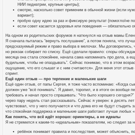
НИИ педиатрии, крупные центры);
смотрю, насколько совет применим в обычной жизни (если нужн
вариант);
пробую одну идею за раз и фиксирую результат (помогло/не по
если совет касается здоровья или поведения — обязательно 
На одном из родительских форумов я наткнулся на отзыв мамы Елены
Я сначала пыталась “вернуть послушание”, а потом поняла, что луч
предсказуемый режим и право выбора в мелочах. Мы договорились, чт
но рюкзак собирает по списку. Ещё сделали правило: споры обсужда
месяца она стала спокойнее, начала сама напоминать про дела, а е
будильник, чтобы не опаздывать”. Сейчас понимаю, что в этом возра
ощущение, что его слышат и с ним считаются». Для меня этот отзыв
спринт.
Ещё один отзыв — про терпение и маленькие шаги
Ещё один отзыв, от папы Сергея, я тоже часто вспоминаю: «Когда сы
должен уже “всё понимать”. Я давил, торопил, и в итоге он вообще 
требовать и начал просто спрашивать: “Что было хорошего сегодня?”
через пару недель стал рассказывать. Сейчас я уверен: в десять лет
чувствовал, что у него получается и что дома его не будут стыдить
что спокойная поддержка и маленькие шаги работают лучше любых «
Как понять, что всё идёт хорошо: ориентиры, а не идеалы
Я не стремился к каким-то «идеальным» показателям, но следил за
ребёнок понимает правила и последствия, может объяснить, по