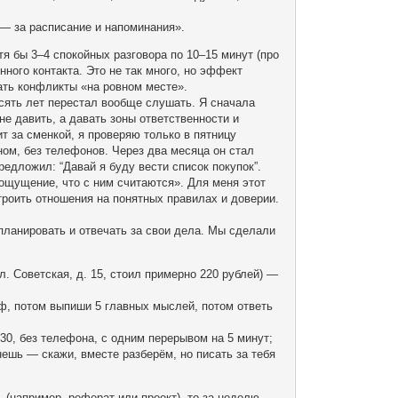
 — за расписание и напоминания».
тя бы 3–4 спокойных разговора по 10–15 минут (про
нного контакта. Это не так много, но эффект
ать конфликты «на ровном месте».
сять лет перестал вообще слушать. Я сначала
не давить, а давать зоны ответственности и
т за сменкой, я проверяю только в пятницу
ом, без телефонов. Через два месяца он стал
редложил: “Давай я буду вести список покупок”.
 ощущение, что с ним считаются». Для меня этот
строить отношения на понятных правилах и доверии.
 планировать и отвечать за свои дела. Мы сделали
л. Советская, д. 15, стоил примерно 220 рублей) —
ф, потом выпиши 5 главных мыслей, потом ответь
:30, без телефона, с одним перерывом на 5 минут;
нешь — скажи, вместе разберём, но писать за тебя
 (например, реферат или проект), то за неделю