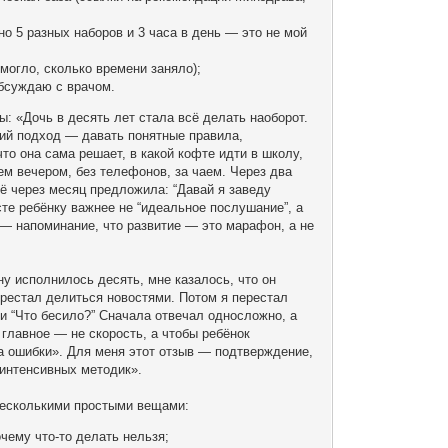
о 5 разных наборов и 3 часа в день — это не мой
могло, сколько времени заняло);
обсуждаю с врачом.
: «Дочь в десять лет стала всё делать наоборот.
ший подход — давать понятные правила,
о она сама решает, в какой кофте идти в школу,
ем вечером, без телефонов, за чаем. Через два
щё через месяц предложила: “Давай я заведу
сте ребёнку важнее не “идеальное послушание”, а
 — напоминание, что развитие — это марафон, а не
ну исполнилось десять, мне казалось, что он
перестал делиться новостями. Потом я перестал
 и “Что бесило?” Сначала отвечал односложно, а
 главное — не скорость, а чтобы ребёнок
 за ошибки». Для меня этот отзыв — подтверждение,
интенсивных методик».
 несколькими простыми вещами:
чему что-то делать нельзя;