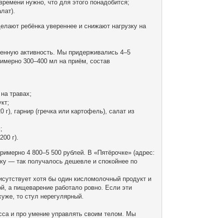
времени нужно, что для этого понадобится;
лат).
делают ребёнка увереннее и снижают нагрузку на
шенную активность. Мы придерживались 4–5
римерно 300–400 мл на приём, состав
.
 на травах;
укт;
 г), гарнир (гречка или картофель), салат из
;
200 г).
римерно 4 800–5 500 рублей. В «Пятёрочке» (адрес:
очку — так получалось дешевле и спокойнее по
рисутствует хотя бы один кисломолочный продукт и
ой, а пищеварение работало ровно. Если эти
хуже, то стул нерегулярный.
есса и про умение управлять своим телом. Мы